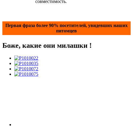
совместимость.
Первая фраза более 90% посетителей, увидевших наших
питомцев
Боже, какие они милашки !